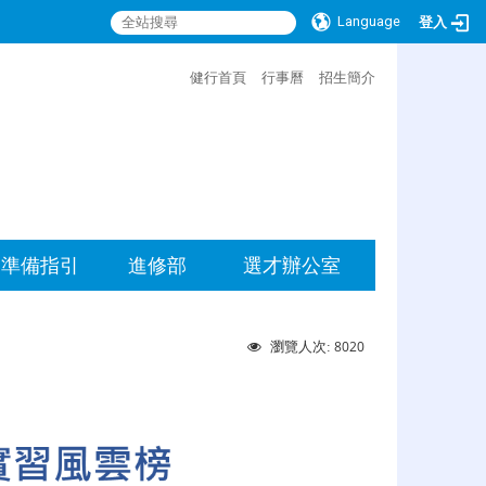
Language
登入
:::
健行首頁
行事曆
招生簡介
準備指引
進修部
選才辦公室
8020
瀏覽人次: