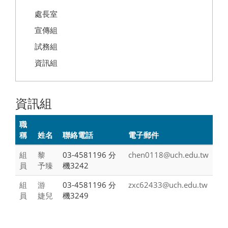
處長室
宣傳組
試務組
資訊組
資訊組
職
稱
姓名
聯絡電話
電子郵件
組
黎
03-4581196 分
chen0118@uch.edu.tw
員
予臻
機3242
組
游
03-4581196 分
zxc62433@uch.edu.tw
員
婕兒
機3249