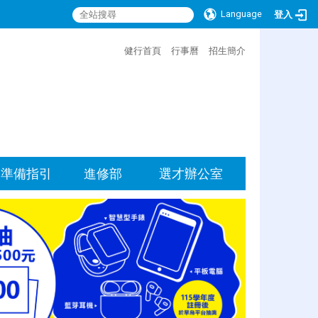
Language
登入
:::
健行首頁
行事曆
招生簡介
準備指引
進修部
選才辦公室