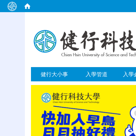
:::
健行大小事
入學管道
入學