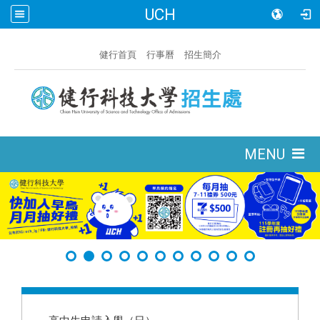
UCH
:::
健行首頁
行事曆
招生簡介
:::
MENU
:::