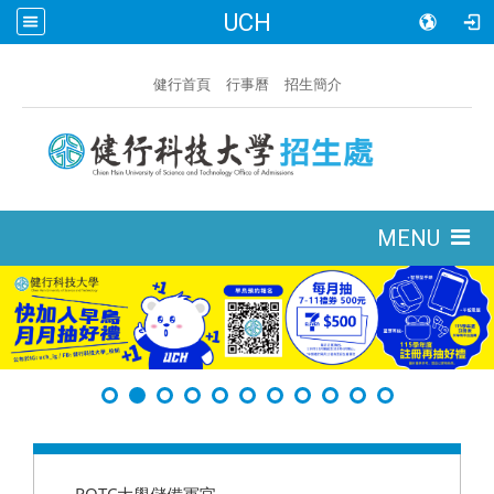
UCH
:::
健行首頁
行事曆
招生簡介
:::
MENU
:::