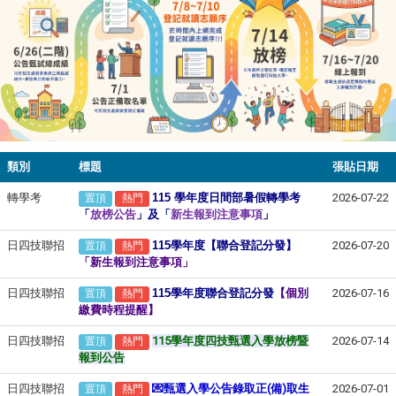
類別
標題
張貼日期
轉學考
115
學年度日間部暑假轉學考
2026-07-22
置頂
熱門
「
放榜公告
」及「
新生報到注意事項
」
日四技聯招
115
學年度【聯合登記分發】
2026-07-20
置頂
熱門
「新生報到注意事項」
日四技聯招
115
學年度聯合登記分發
【
個別
2026-07-16
置頂
熱門
繳費時程提醒】
日四技聯招
115學年度四技甄選入學放榜暨
2026-07-14
置頂
熱門
報到公告
日四技聯招
💌甄選
入學公告錄取正(備)取生
2026-07-01
置頂
熱門