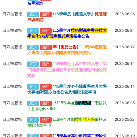
名單查詢
日四技聯招
115學年度【甄選入學】
甄選總
2026-06-26
置頂
熱門
成績查詢
日四技獨招
115
學年度
技術型高中與科技大
2026-06-24
置頂
熱門
學合作3+2新五專模式專班
招生公告
日四技聯招
💌【重要公告】
115學年度甄選
2026-06-17
置頂
熱門
入學考生資訊系統開放查詢甄試資訊
第
日四技聯招
2026-06-14
115學年度【高中申請入學】
置頂
熱門
二階段備取生遞補名單公告及遞補報到梯次時
間表
日四技聯招
115學年度身心障礙學生升大學
2026-06-11
置頂
熱門
大專校院甄試-放榜公告及報到注意事項
日四技聯招
📍115
學年度
甄選入學
二階複試
2026-06-05
置頂
熱門
注意事項6/5-6/12
日四技聯招
115
學年度
四技申請入學
放榜及
2026-05-22
置頂
熱門
報到注意事項
日四技聯招
115
學年度
高中申請
第二階段公
2026-05-19
置頂
熱門