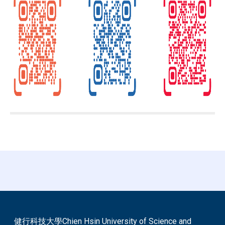
健行科技大學Chien Hsin University of Science and