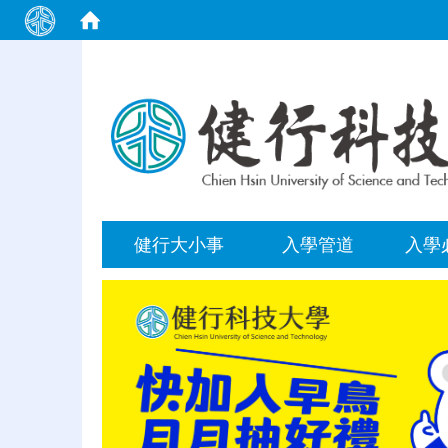
:::
健行大小事
入學管道
入學