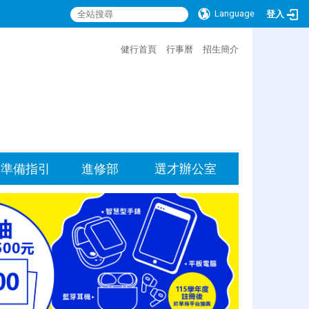
Language
登入
:::
健行首頁
行事曆
招生簡介
準備指引
進修部
選才辦公室