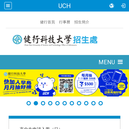
UCH
:::
健行首頁
行事曆
招生簡介
:::
MENU
:::