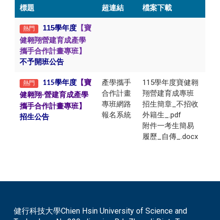
標題
超連結
檔案下載
115學年度
【寶
熱門
健翱翔營建育成產學
攜手合作計畫專班】
不予開班公告
產學攜手
115學年度寶健翱
學年度
【寶
熱門
115
合作計畫
翔營建育成專班
健翱翔
營建育成產學
-
專班網路
招生簡章_不招收
攜手合作計畫專班】
報名系統
外籍生_.pdf
招生公告
附件一考生簡易
履歷_自傳_.docx
健行科技大學Chien Hsin University of Science and