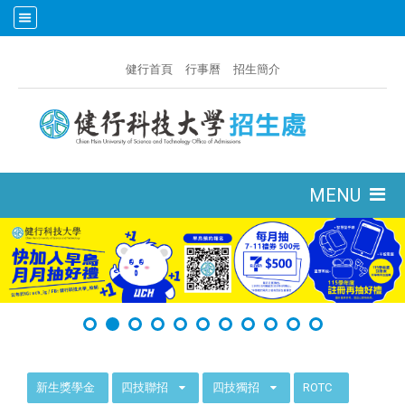
:::
健行首頁
行事曆
招生簡介
:::
MENU
:::
新生獎學金
四技聯招
四技獨招
ROTC