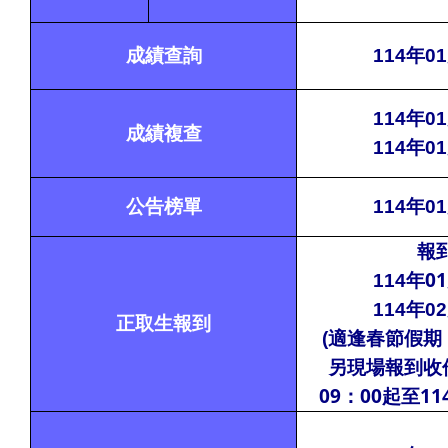
成績查詢
114
年01
114
年01
成績複查
114
年01
公告榜單
114
年01
報
年01
114
114
年02
正取生報到
(
適逢春節假期
另現場報到收件
09：00起至11