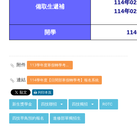
114
年02
備取生遞補
114
年02
開學
114
附件
113學年度寒假轉學考簡章
連結
114學年度【日間部寒假轉學考】報名系統
列印本頁
:::
新生獎學金
四技聯招
四技獨招
ROTC
四技早鳥預約報名
進修部單獨招生