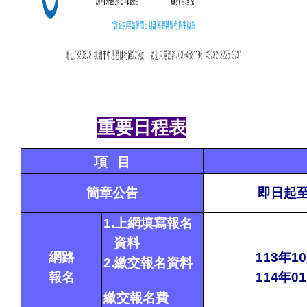
重要日程表
項
目
簡章公告
即日起至
1.
上網填寫
報名
資料
網路
113年10
2.
繳交報名
資料
報名
114
年01
繳交報名費