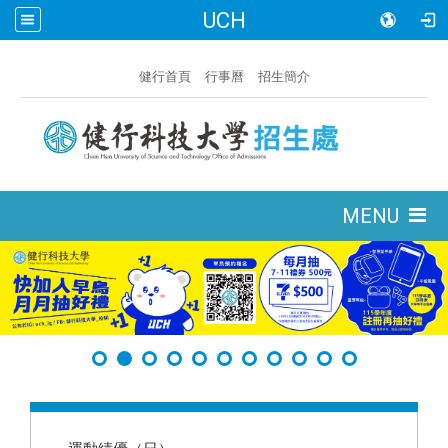
UCH
:::
健行首頁
行事曆
招生簡介
:::
MENU
:::