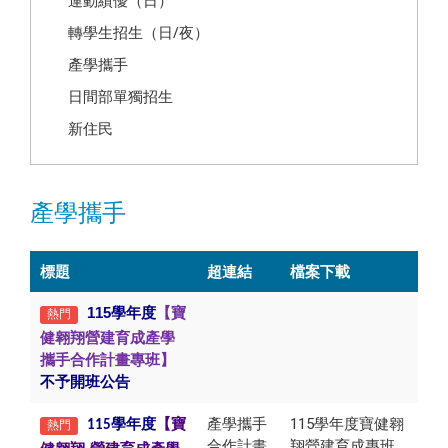
運動績優（日）
轉學生招生（日/夜）
產學攜手
日間部單獨招生
新住民
產學攜手
標題
超連結
檔案下載
115學年度
【寶
熱門
健翱翔營建育成產學
攜手合作計畫專班】
不予開班公告
產學攜手
115學年度寶健翱
學年度
【寶
熱門
115
合作計畫
翔營建育成專班