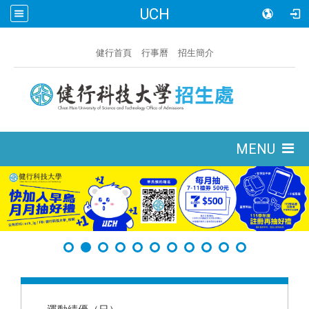
UCH
:::
健行首頁
行事曆
招生簡介
:::
MENU
:::