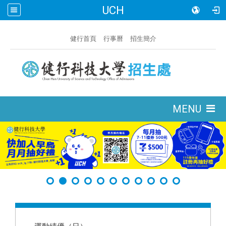
UCH
:::
健行首頁
行事曆
招生簡介
:::
MENU
:::