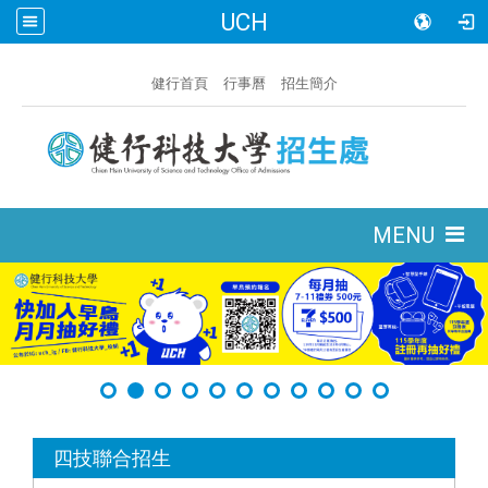
UCH
:::
健行首頁
行事曆
招生簡介
:::
MENU
:::
四技聯合招生