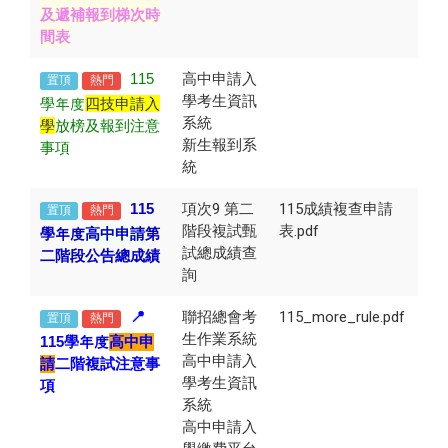
及遞補報到梯次時
間表
115
高中申請入
置頂
熱門
學考生資訊
學年度
四技申請入
系統
學
放榜及報到注意
新生報到系
事項
統
115
項次9 第二
115成績複查申請
置頂
熱門
階段複試甄
表.pdf
學年度
高中申請
第
試總成績查
二階段公告總成績
詢
📍
聯招總會考
115_more_rule.pdf
置頂
熱門
生作業系統
115
學年度
高中申
高中申請入
請
二階複試注意事
學考生資訊
項
系統
高中申請入