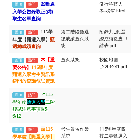
💌甄選
健行科技大
置頂
熱門
學-榜單.html
入學公告錄取正(備)
取生名單查詢
第二階段甄選
附錄九_甄選
115學
置頂
熱門
總成績查詢系
總成績複查申
年度【甄選入學】
甄
統
請表.pdf
選總成績查詢
💌【重
查詢系統
校園地圖
置頂
熱門
_2205241.pdf
要公告】
115學年度
甄選入學考生資訊系
統開放查詢甄試資訊
📍115
置頂
熱門
學年度
甄選入學
二階
複試注意事項6/5-
6/12
📖
115
考生報名作業
115學年度四
置頂
熱門
系統
技二專甄選入
學年度
【甄選入學】