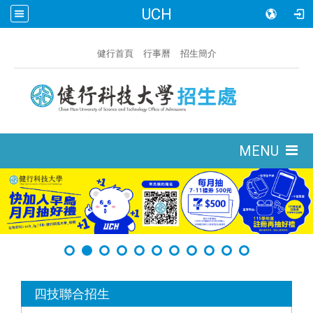
UCH
:::
健行首頁
行事曆
招生簡介
:::
MENU
:::
四技聯合招生