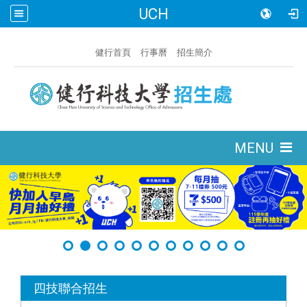
UCH
:::
健行首頁
行事曆
招生簡介
:::
MENU
:::
四技聯合招生