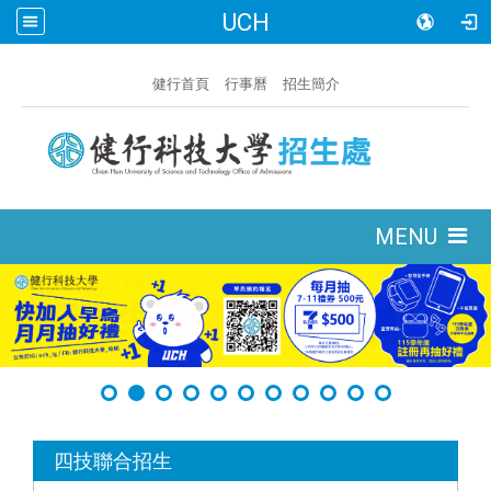
UCH
:::
健行首頁
行事曆
招生簡介
:::
MENU
:::
四技聯合招生