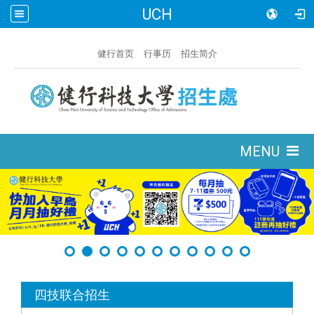
UCH
:::
健行首页
行事历
招生简介
:::
MENU
:::
四技联合招生