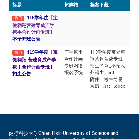
标题
超连结
档案下载
115学年度
【宝
热门
健翱翔营建育成产学
携手合作计画专班】
不予开班公告
产学携手
115学年度宝健翱
学年度
【宝
热门
115
合作计画
翔营建育成专班
健翱翔
营建育成产学
-
专班网络
招生简章_不招收
携手合作计画专班】
报名系统
外籍生_.pdf
招生公告
附件一考生简易
履历_自传_.docx
健行科技大学Chien Hsin University of Science and