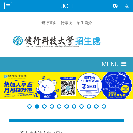
UCH
:::
健行首页
行事历
招生简介
:::
MENU
:::