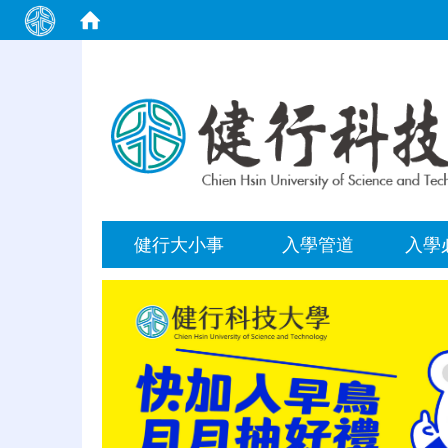
:::
健行大小事
入學管道
入學