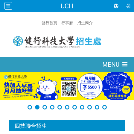
UCH
:::
健行首頁
行事曆
招生簡介
:::
MENU
:::
四技聯合招生