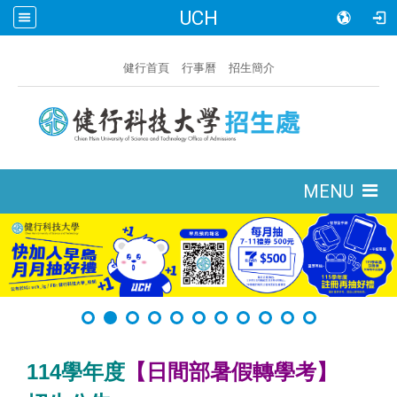
UCH
:::
健行首頁
行事曆
招生簡介
:::
MENU
114學年度
【日間部暑假轉學考】