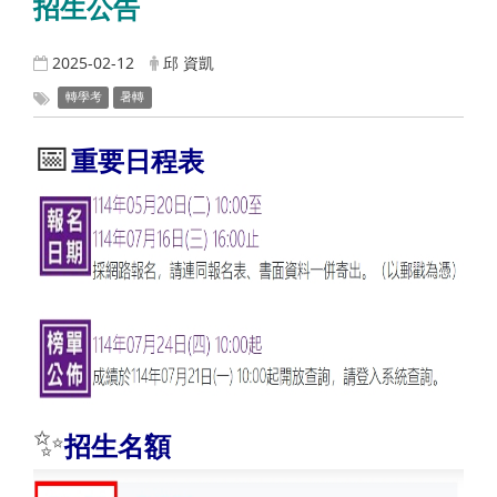
招生公告
2025-02-12
邱 資凱
轉學考
暑轉
📅
重要日程表
✨
招生名額