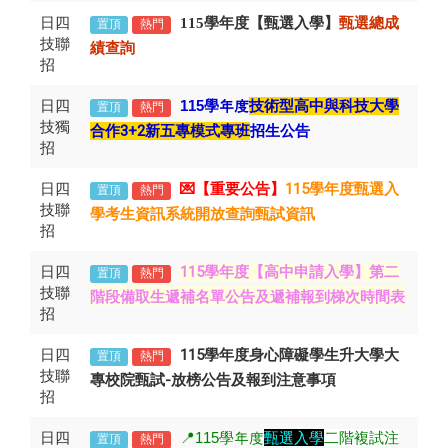
日四
115學年度【甄選入學】
甄選總成
置頂
熱門
技聯
績查詢
招
日四
115
學年度
技術型高中與科技大學
置頂
熱門
技獨
合作3+2新五專模式專班
招生公告
招
日四
💌【重要公告】
115學年度甄選入
置頂
熱門
技聯
學考生資訊系統開放查詢甄試資訊
招
日四
第二
115學年度【高中申請入學】
置頂
熱門
技聯
階段備取生遞補名單公告及遞補報到梯次時間表
招
日四
115學年度身心障礙學生升大學大
置頂
熱門
技聯
專校院甄試-放榜公告及報到注意事項
招
日四
📍115
學年度
甄選入學
二階複試注
置頂
熱門