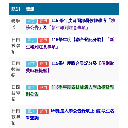
類別
標題
轉學
115
學年度日間部暑假轉學考「
放
置頂
熱門
考
榜公告
」及「
新生報到注意事項
」
日四
115
學年度【聯合登記分發】
「新
置頂
熱門
技聯
生報到注意事項」
招
日四
115
學年度聯合登記分發
【
個別繳
置頂
熱門
技聯
費時程提醒】
招
日四
115學年度四技甄選入學放榜暨報
置頂
熱門
技聯
到公告
招
日四
💌甄選
入學公告錄取正(備)取生名
置頂
熱門
技聯
單查詢
招