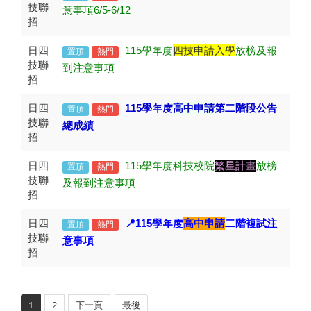
技聯
意事項6/5-6/12
招
日四
115
學年度
四技申請入學
放榜及報
置頂
熱門
技聯
到注意事項
招
日四
115
學年度
高中申請
第二階段公告
置頂
熱門
技聯
總成績
招
日四
115
學年度科技校院
繁星計畫
放榜
置頂
熱門
技聯
及報到注意事項
招
日四
📍115
學年度
高中申請
二階複試注
置頂
熱門
技聯
意事項
招
1
2
下一頁
最後