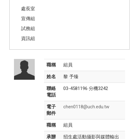
處長室
宣傳組
試務組
資訊組
職稱
組員
姓名
黎 予臻
聯絡
03-4581196 分機3242
電話
電子
chen0118@uch.edu.tw
郵件
職稱
組員
承辦
招生處活動攝影與媒體輸出