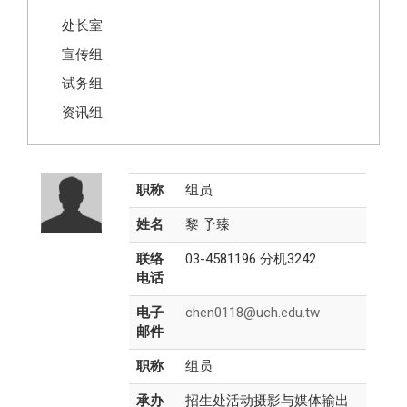
处长室
宣传组
试务组
资讯组
职称
组员
姓名
黎 予臻
联络
03-4581196 分机3242
电话
电子
chen0118@uch.edu.tw
邮件
职称
组员
承办
招生处活动摄影与媒体输出