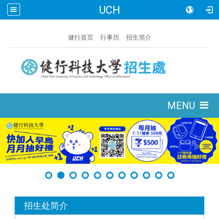
UCH
:::
健行首页
行事历
招生简介
:::
MENU
:::
招生处简介