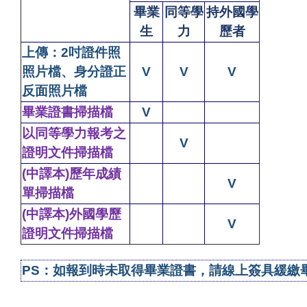
畢業
同等學
持外國學
生
力
歷者
上傳：2吋證件照
照片檔、身分證正
V
V
V
反面照片檔
畢業證書掃描檔
V
以同等學力報考之
V
證明文件掃描檔
(
中譯本)歷年成績
V
單掃描檔
(
中譯本)外國學歷
V
證明文件掃描檔
PS
：如報到時未取得畢業證書，請線上簽具緩繳