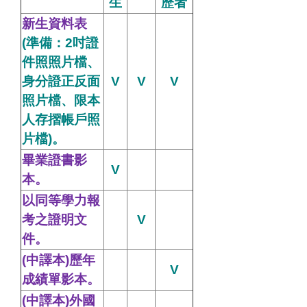
生
歷者
新生資料表
(準備：2吋證
件照照片檔、
身分證正反面
V
V
V
照片檔、限本
人存摺帳戶照
片檔)。
畢業證書影
V
本。
以同等學力報
考之證明文
V
件。
(
中譯本)歷年
V
成績單影本。
(中譯本)外國