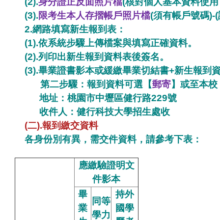
(2).
身分證正反面照片檔
(核對個人基本資料使用
(3).
限考生本人存摺帳戶照片檔
(須有帳戶號碼)
2.網路填寫新生報到表：
(1).
依系統步驟上傳檔案與填寫正確資料。
(2).
列印出新生報到資料表後簽名。
(3).
畢業證書影本或緩繳畢業切結書+新生報到
第二步驟：報到資料可選【
郵寄
】或至本校
地址：桃園市中壢區健行路229號
收件人：健行科技大學招生處收
(二).報到繳交資料
各身份別有異，需交件資料，請參考下表：
應繳驗證明文
件影本
畢
持外
同等
業
國學
學力