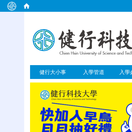
:::
健行大小事
入學管道
入學