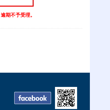
，
逾期
不予受理。