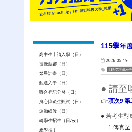
:::
115
學年
高中生申請入學（日）
2026-05-19
技優甄審（日）
日四技申請入學
繁星計畫（日）
甄選入學（日）
● 請
聯合登記分發（日）
👉
項次9 
身心障礙生甄試（日）
運動績優（日）
●
若考生對
轉學生招生（日/夜）
1.傳真至：0
產學攜手