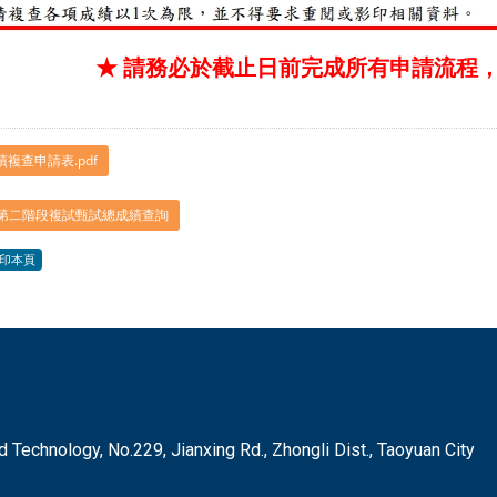
★ 請
務必
於
截止
日前
完成
所有
申請
流程
績複查申請表.pdf
 第二階段複試甄試總成績查詢
印本頁
hnology, No.229, Jianxing Rd., Zhongli Dist., Taoyuan City