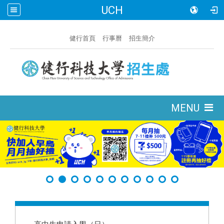
UCH
:::
健行首頁
行事曆
招生簡介
:::
MENU
:::