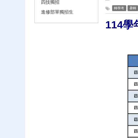
四技獨招
轉學考
暑轉
進修部單獨招生
114
學