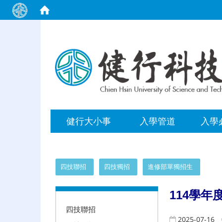
:::
健行大小事
入學管道
入學
:::
四技聯招
四技獨招
進修部單獨招生
:::
114
學年
四技聯招
2025-07-16