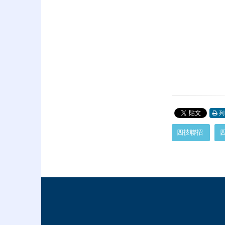
列
:::
四技聯招