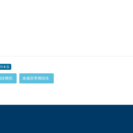
印本頁
四技獨招
進修部單獨招生