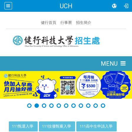
UCH
:::
健行首頁
行事曆
招生簡介
:::
MENU
:::
111甄選入學
111技優甄審入學
111高中生申請入學