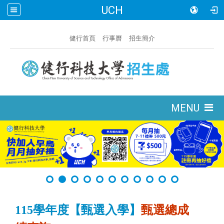
UCH
:::
健行首頁
行事曆
招生簡介
:::
MENU
115學年度【甄選入學】
甄選總成