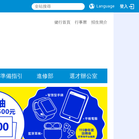
Language
登入
:::
健行首頁
行事曆
招生簡介
準備指引
進修部
選才辦公室