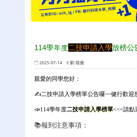
114
學年度
二技申請入學
放榜公
2025-07-14
劉 筱微
親愛的同學您好：
✍
二技申請入學榜單公告囉~~健行歡迎您
📣
114學年度
二技
申請入學榜單
<<<請點
📚報到注意事項：