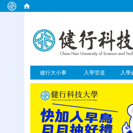
:::
健行大小事
入學管道
入學