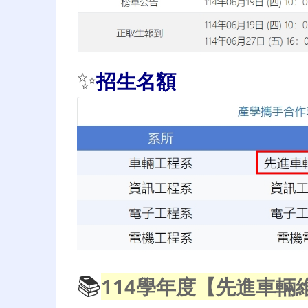
✨
招生名額
📚
114學年度【先進車輛