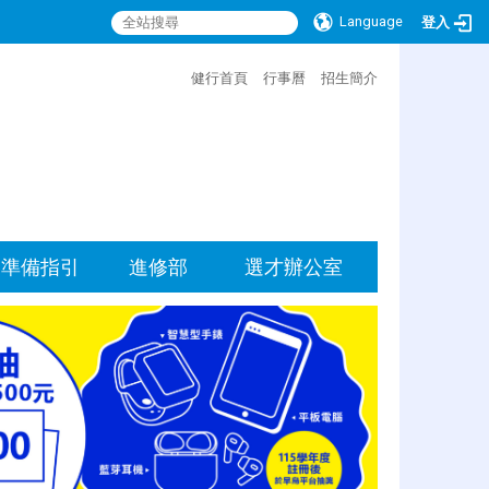
Language
登入
:::
健行首頁
行事曆
招生簡介
準備指引
進修部
選才辦公室