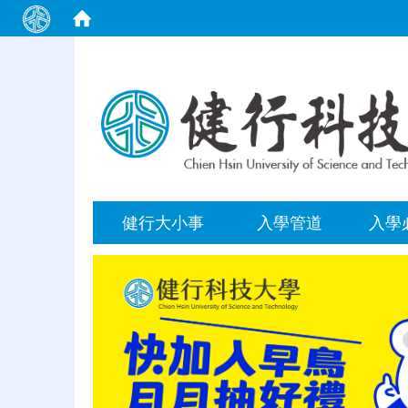
:::
健行大小事
入學管道
入學