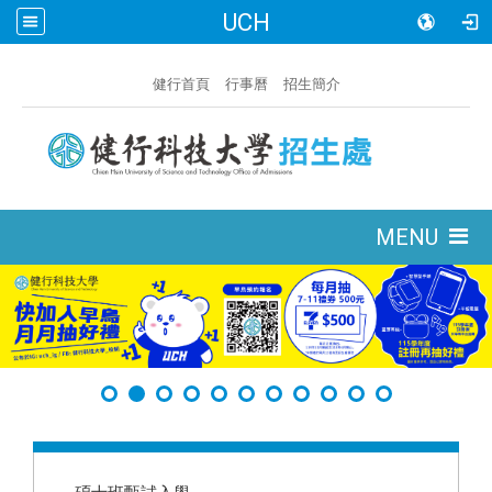
UCH
:::
健行首頁
行事曆
招生簡介
:::
MENU
:::