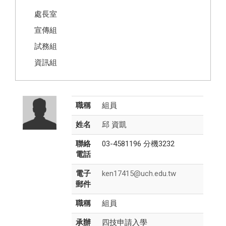
處長室
宣傳組
試務組
資訊組
職稱
組員
姓名
邱 資凱
聯絡
03-4581196 分機3232
電話
電子
ken17415@uch.edu.tw
郵件
職稱
組員
承辦
四技申請入學