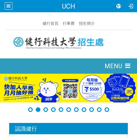
UCH
:::
健行首頁
行事曆
招生簡介
:::
MENU
:::
認識健行