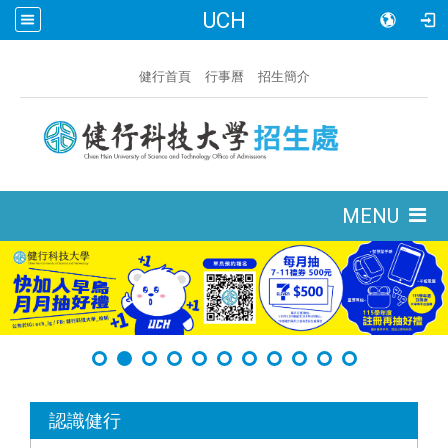
UCH
:::
健行首頁
行事曆
招生簡介
:::
MENU
:::
認識健行