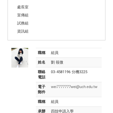
處長室
宣傳組
試務組
資訊組
職稱
組員
姓名
劉 筱微
聯絡
03-4581196 分機3225
電話
電子
wei7777777wei@uch.edu.tw
郵件
職稱
組員
承辦
四技申請入學