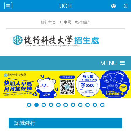
UCH
:::
健行首頁
行事曆
招生簡介
:::
MENU
:::
認識健行