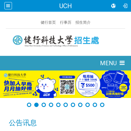
UCH
:::
健行首页
行事历
招生简介
:::
MENU
公告讯息