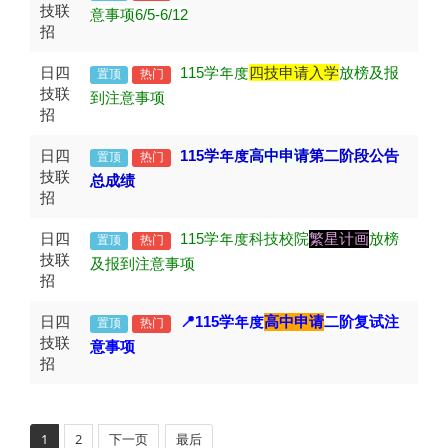
技联
意事项6/5-6/12
招
日四
115
学年度
四技申请入学
放榜及报
置顶
热门
技联
到注意事项
招
日四
115
学年度
高中申请
第二阶段公告
置顶
热门
技联
总成绩
招
日四
115
学年度科技校院
繁星计画
放榜
置顶
热门
技联
及报到注意事项
招
日四
📍115
学年度
高中申请
二阶复试注
置顶
热门
技联
意事项
招
1
2
下一页
最后