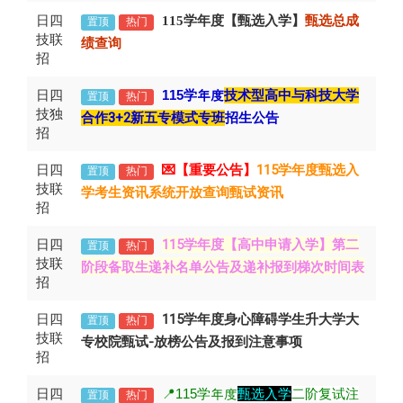
日四
115学年度【甄选入学】
甄选总成
置顶
热门
技联
绩查询
招
日四
115
学年度
技术型高中与科技大学
置顶
热门
技独
合作3+2新五专模式专班
招生公告
招
日四
💌【重要公告】
115学年度甄选入
置顶
热门
技联
学考生资讯系统开放查询甄试资讯
招
日四
第二
115学年度【高中申请入学】
置顶
热门
技联
阶段备取生递补名单公告及递补报到梯次时间表
招
日四
115学年度身心障碍学生升大学大
置顶
热门
技联
专校院甄试-放榜公告及报到注意事项
招
日四
📍115
学年度
甄选入学
二阶复试注
置顶
热门