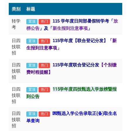
类别
标题
转学
115
学年度日间部暑假转学考「
放
置顶
热门
考
榜公告
」及「
新生报到注意事项
」
日四
115
学年度【联合登记分发】
「新
置顶
热门
技联
生报到注意事项」
招
日四
115
学年度联合登记分发
【
个别缴
置顶
热门
技联
费时程提醒】
招
日四
115学年度四技甄选入学放榜暨报
置顶
热门
技联
到公告
招
日四
💌甄选
入学公告录取正(备)取生名
置顶
热门
技联
单查询
招