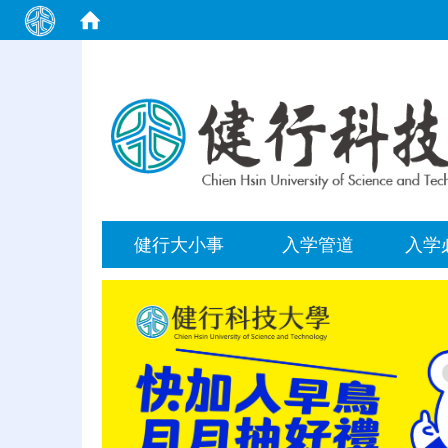
:::
健行大小事
入学管道
入学