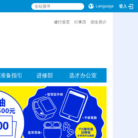
Language
登入
:::
健行首页
行事历
招生简介
准备指引
进修部
选才办公室