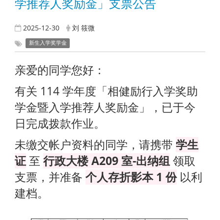
学推荐人奖励金」支票公告
2025-12-30
刘 筱微
新生入学奖学金
亲爱的同学您好：
有关 114 学年度「相健励行入学奖助
学金暨入学推荐人奖励金」，已于今
日完成拨款作业。
未缴交帐户资料的同学，请携带
学生
证
至
行政大楼 A209 室-出纳组
领取
支票，并准备
个人存折影本 1 份
以利
建档。