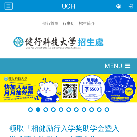
UCH
:::
健行首页
行事历
招生简介
:::
MENU
领取「相健励行入学奖助学金暨入