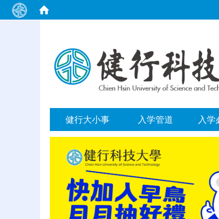
:::
健行大小事
入学管道
入学