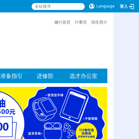
Language
登入
:::
健行首页
行事历
招生简介
准备指引
进修部
选才办公室