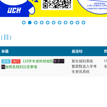
（日）
标题
超连结
115
学年度科技校院
繁星计
新生报到系统
置顶
热门
繁星甄选入学考
生
画
放榜及报到注意事项
生资讯系统