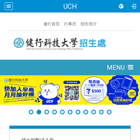
UCH
:::
健行首页
行事历
招生简介
:::
MENU
:::