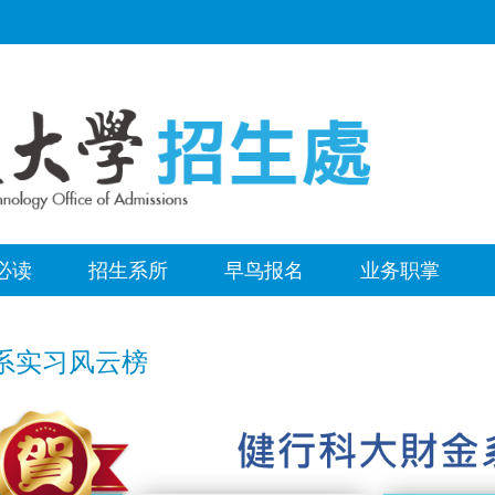
必读
招生系所
早鸟报名
业务职掌
系实习风云榜