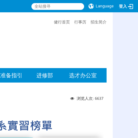
Language
登入
:::
健行首页
行事历
招生简介
准备指引
进修部
选才办公室
6637
浏览人次: