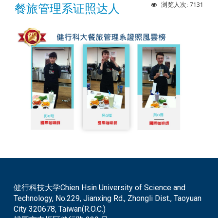
7131
浏览人次:
餐旅管理系证照达人
健行科技大学Chien Hsin University of Science and
Technology, No.229, Jianxing Rd., Zhongli Dist., Taoyuan
City 320678, Taiwan(R.O.C.)