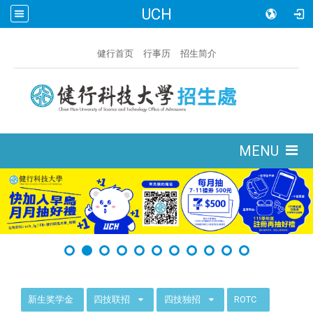
UCH
:::
健行首页
行事历
招生简介
:::
MENU
:::
新生奖学金
四技联招
四技独招
ROTC