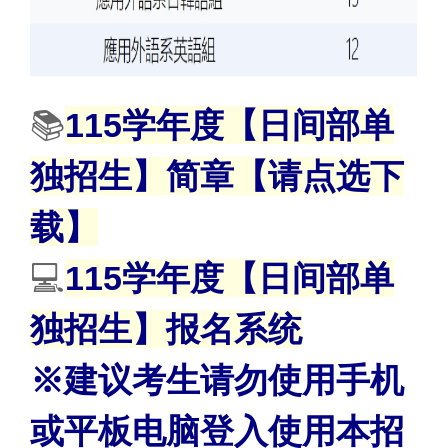
📚
1
15
学年度【日间部单
独招生】简
章
【请点选下
载】
💻
1
15
学年度【日间部单
独招生】
报名系统
※建议考生请勿使用手机
或平板电脑登入使用本招