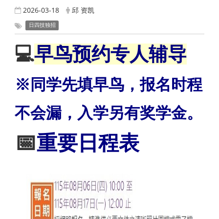
2026-03-18
邱 资凯
日四技独招
💻
早鸟预约专人辅导
※同学先填早鸟，报名时程
不会漏，入学另有奖学金。
📅
重要日程表