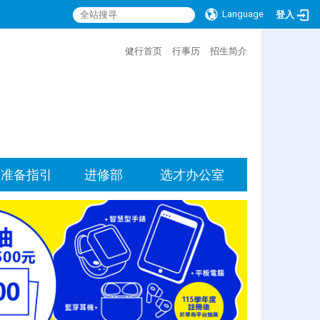
Language
登入
:::
健行首页
行事历
招生简介
准备指引
进修部
选才办公室