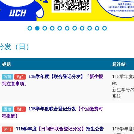
分发（日）
标题
超连结
115
学年度【联合登记分发】
「新生报
115学年
置顶
热门
统
到注意事项」
新生学号/
系统
115
学年度联合登记分发
【
个别缴费时
置顶
热门
程提醒】
115学年度
【日间部联合登记分发】
招生公告
115学年
热门