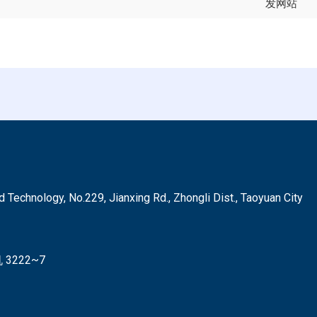
发网站
hnology, No.229, Jianxing Rd., Zhongli Dist., Taoyuan City
3222~7