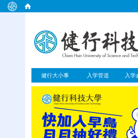
:::
健行大小事
入学管道
入学