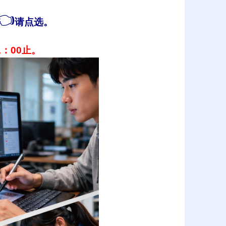
👈
请点选
。
1：00止。