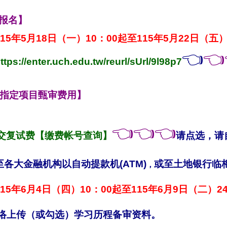
报名】
15年5月18日（一）10：00起至115年5月22日（五）
👈
👈
ttps://enter.uch.edu.tw/reurl/sUrl/9l98p7
指定项目甄审费用】
👈👈👈
交复试费【缴费帐号查询】
请点选，请
各大金融机构以自动提款机(ATM)
或至土地银行临
，
15年6月4日（四）10：00起至115年6月9日（二）2
网络上传（或勾选）学习历程备审资料。