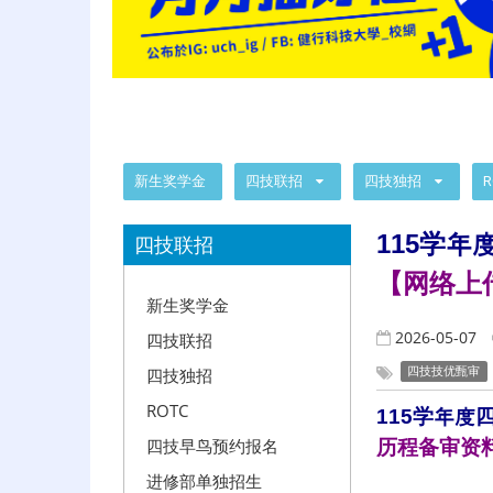
:::
新生奖学金
四技联招
四技独招
R
:::
115
学年
四技联招
【网络上
新生奖学金
2026-05-07
四技联招
四技技优甄审
四技独招
ROTC
115学年度
四技早鸟预约报名
历程备审资
进修部单独招生