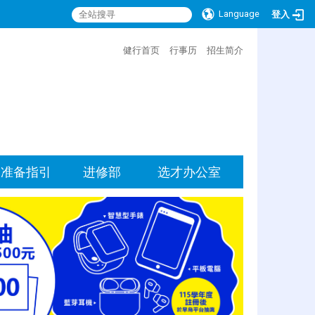
Language
登入
:::
健行首页
行事历
招生简介
准备指引
进修部
选才办公室