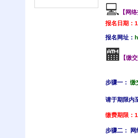
💻
【网络
报名日期：1
报名网址：
h
🏧
【缴交
步骤一：
缴
请于期限内至
缴费期限：1
步骤二： 