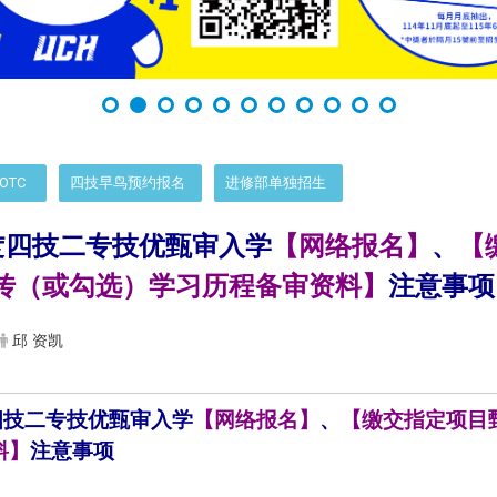
OTC
四技早鸟预约报名
进修部单独招生
度四技二专技优甄审入学
【网络报名】
、
【
传（或勾选）学习历程备审资料】
注意事项
邱 资凯
四技二专技优甄审入学
【网络报名】
、
【缴交指定项目
料】
注意事项