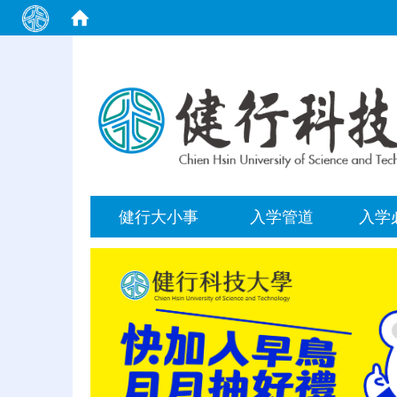
:::
健行大小事
入学管道
入学