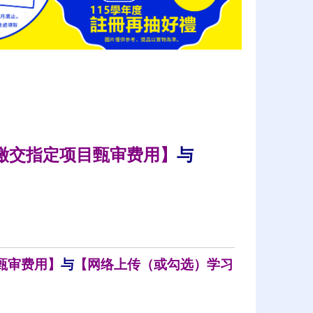
缴交指定项目甄审费用】
与
甄审费用】
与
【网络上传（或勾选）学习