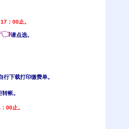
17：00止。
👈
请点选
。
自行下载打印缴费单
。
柜转帐。
4：00止。