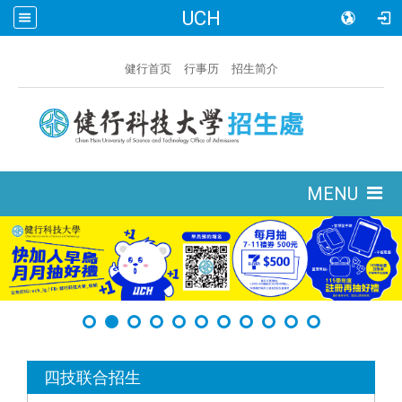
UCH
:::
健行首页
行事历
招生简介
:::
MENU
:::
四技联合招生