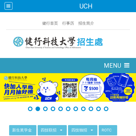
UCH
:::
健行首页
行事历
招生简介
:::
MENU
:::
新生奖学金
四技联招
四技独招
ROTC