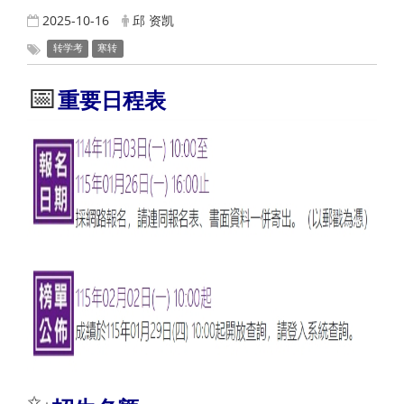
2025-10-16
邱 资凯
转学考
寒转
📅
重要日程表