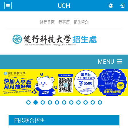
UCH
:::
健行首页
行事历
招生简介
:::
MENU
:::
四技联合招生